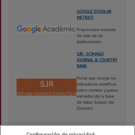
GOOGLE SCHOLAR
METRICS
Proporciona recuento
de citas de las
publicaciones.
SJR - SCIMAGO
JOURNAL & COUNTRY
RANK
Portal que recoge los
indicadores científicos
sobre revistas y países
extraídos de la base
de datos Scopus (de
Elsevier).
Configuración de privacidad