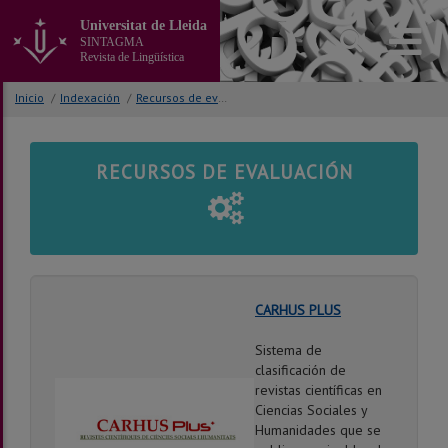
Ir
Universitat de Lleida
al
SINTAGMA
contenido
Revista de Lingüística
principal
de
Inicio
/
Indexación
/
Recursos de evaluación
la
página
RECURSOS DE EVALUACIÓN
CARHUS PLUS
Sistema de
clasificación de
revistas científicas en
Ciencias Sociales y
Humanidades que se